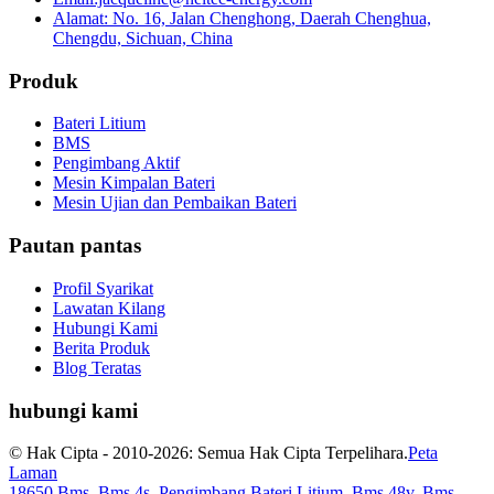
Alamat: No. 16, Jalan Chenghong, Daerah Chenghua,
Chengdu, Sichuan, China
Produk
Bateri Litium
BMS
Pengimbang Aktif
Mesin Kimpalan Bateri
Mesin Ujian dan Pembaikan Bateri
Pautan pantas
Profil Syarikat
Lawatan Kilang
Hubungi Kami
Berita Produk
Blog Teratas
hubungi kami
© Hak Cipta - 2010-2026: Semua Hak Cipta Terpelihara.
Peta
Laman
18650 Bms
,
Bms 4s
,
Pengimbang Bateri Litium
,
Bms 48v
,
Bms