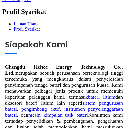
Profil Syarikat
Laman Utama
Profil Syarikat
Siapakah Kami
Chengdu Heltec Energy Technology Co.,
Ltd.
merupakan sebuah perusahaan berteknologi tinggi
terkemuka yang mengkhusus dalam penyelesaian
penyimpanan tenaga bateri dan pengurusan kuasa. Kami
menawarkan pelbagai jenis produk untuk memenuhi
keperluan pelanggan kami, termasuk
bateri litium
dan
aksesori bateri litium lain seperti
sistem pengurusan
bateri
,
pengimbang aktif
,
instrumen penyelenggaraan
bateri
, dan
mesin kimpalan titik bateri
Komitmen kami
terhadap penyelidikan & pembangunan, pengeluaran
dan jualan telah membolehkan kami mewujudkan