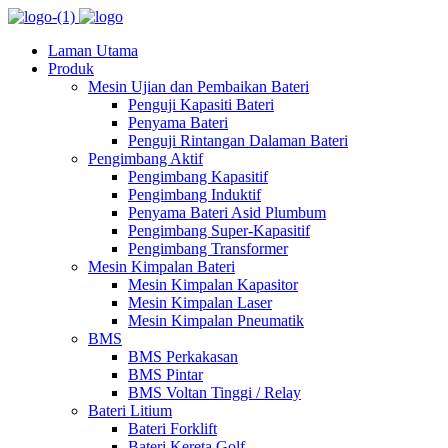
Laman Utama
Produk
Mesin Ujian dan Pembaikan Bateri
Penguji Kapasiti Bateri
Penyama Bateri
Penguji Rintangan Dalaman Bateri
Pengimbang Aktif
Pengimbang Kapasitif
Pengimbang Induktif
Penyama Bateri Asid Plumbum
Pengimbang Super-Kapasitif
Pengimbang Transformer
Mesin Kimpalan Bateri
Mesin Kimpalan Kapasitor
Mesin Kimpalan Laser
Mesin Kimpalan Pneumatik
BMS
BMS Perkakasan
BMS Pintar
BMS Voltan Tinggi / Relay
Bateri Litium
Bateri Forklift
Bateri Kereta Golf